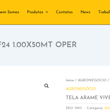
uem Somos
Produtos
Contatos
News
Traba
24 1.00X50MT OPER
Início
/
AGRONEGÓCIO
/
AGRONEGÓCIO
TELA ARAME VIVE
SKU:
1993
Categoria:
AG