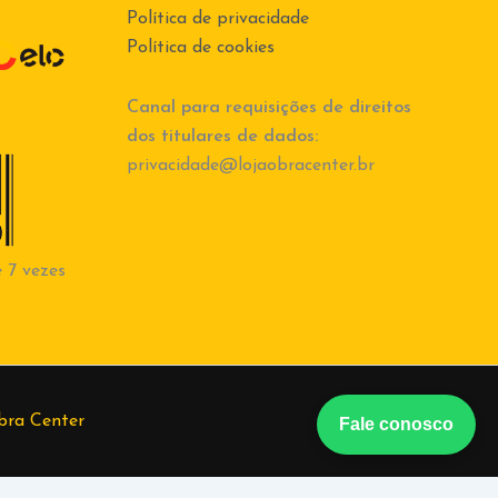
Política de privacidade
Política de cookies
Canal para requisições de direitos
dos titulares de dados:
privacidade@lojaobracenter.br
 7 vezes
bra Center
Fale conosco
berto
(37) 998684847
Tiago
(37) 998555582
Vanessa
(37)