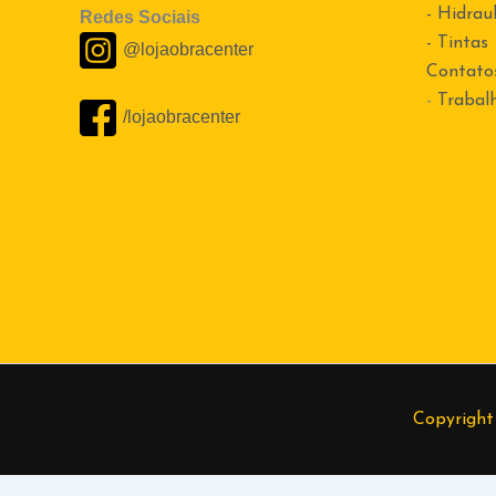
- Hidraul
Redes Sociais
- Tintas
@lojaobracenter
Contato
-
Trabal
/lojaobracenter
Copyright
Alexandre
(37) 99874-7365
Cleide
(37) 99801-5809
Elder
(37) 