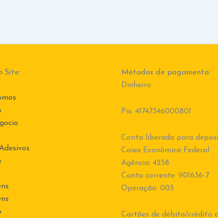
 Site:
Métodos de pagamento:
Dinheiro.
omos
s
Pix: 41747346000801
gocio
Conta liberada para deposi
 Adesivos
Caixa Econômica Federal
a
Agência: 4258
Conta corrente: 901636-7
ens
Operação: 003
ens
o
Cartões de débito/crédito a