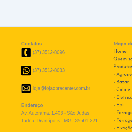
Contatos
Mapa do
Home
(37) 3512-8096
Quem s
Produto
(37) 3512-8033
- Agrone
- Bazar
loja@lojaobracenter.com.br
- Cola e
- Elétric
Endereço
- Epi
Av. Autorama, 1.403 - São Judas
- Ferrag
Tadeu, Divinópolis - MG - 35501-221
- Ferrag
- Fixaçã