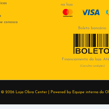
icas
na loja:
s
he conosco
Boleto bancário:
Financiamento da loja: Até
(Consultar condições)
 © 2026 Loja Obra Center | Powered by Equipe interna do O
99830-1728
Lethicia
(37) 998389382
Higor
(37) 998667649
Ro