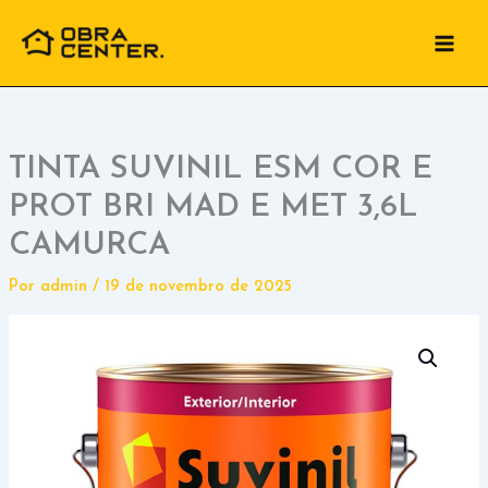
Ir
para
o
conteúdo
TINTA SUVINIL ESM COR E
PROT BRI MAD E MET 3,6L
CAMURCA
Por
admin
/
19 de novembro de 2025