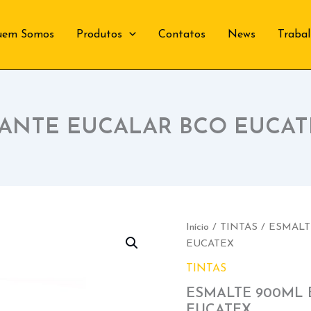
uem Somos
Produtos
Contatos
News
Traba
HANTE EUCALAR BCO EUCAT
Início
/
TINTAS
/ ESMALT
EUCATEX
TINTAS
ESMALTE 900ML 
EUCATEX