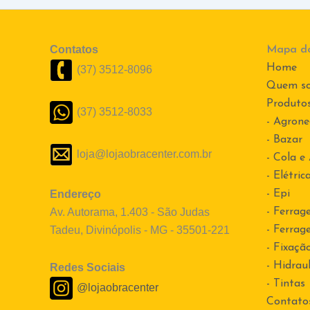
Contatos
Mapa do
Home
(37) 3512-8096
Quem s
Produto
(37) 3512-8033
- Agrone
- Bazar
loja@lojaobracenter.com.br
- Cola e
- Elétric
Endereço
- Epi
Av. Autorama, 1.403 - São Judas
- Ferrag
Tadeu, Divinópolis - MG - 35501-221
- Ferrag
- Fixaçã
- Hidraul
Redes Sociais
- Tintas
@lojaobracenter
Contato