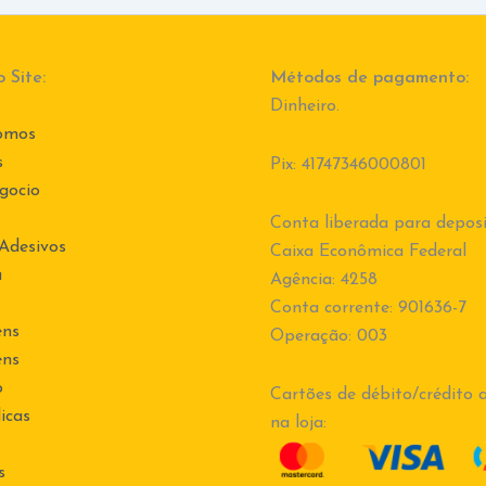
 Site:
Métodos de pagamento:
Dinheiro.
omos
s
Pix: 41747346000801
gocio
Conta liberada para deposi
 Adesivos
Caixa Econômica Federal
a
Agência: 4258
Conta corrente: 901636-7
ens
Operação: 003
ens
o
Cartões de débito/crédito a
icas
na loja:
s