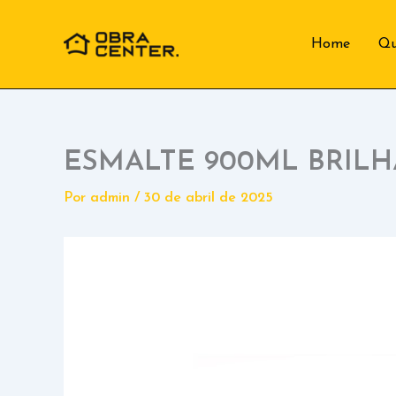
Ir
para
Home
Q
o
conteúdo
ESMALTE 900ML BRIL
Por
admin
/
30 de abril de 2025