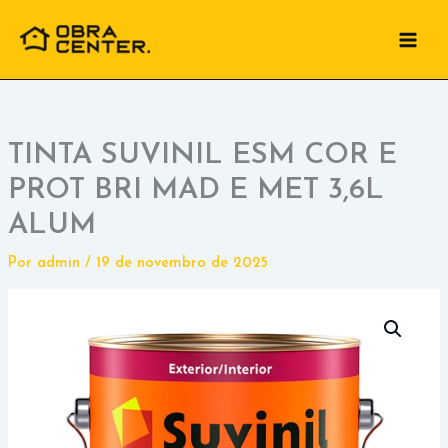
Ir
para
o
conteúdo
TINTA SUVINIL ESM COR E
PROT BRI MAD E MET 3,6L
ALUM
Por
admin
/
19 de novembro de 2025