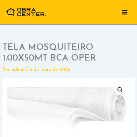
Ir
para
o
conteúdo
TELA MOSQUITEIRO
1.00X50MT BCA OPER
Por
admin
/
6 de maio de 2025