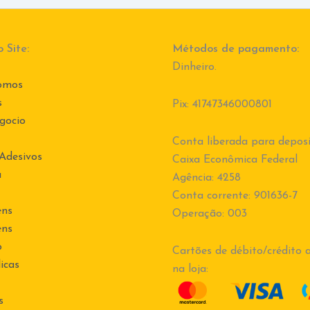
 Site:
Métodos de pagamento:
Dinheiro.
omos
s
Pix: 41747346000801
gocio
Conta liberada para deposi
 Adesivos
Caixa Econômica Federal
a
Agência: 4258
Conta corrente: 901636-7
ens
Operação: 003
ens
o
Cartões de débito/crédito a
icas
na loja:
s