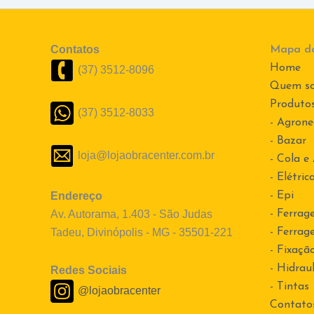
Contatos
Mapa do
Home
(37) 3512-8096
Quem s
Produto
(37) 3512-8033
- Agrone
- Bazar
loja@lojaobracenter.com.br
- Cola e
- Elétric
Endereço
- Epi
Av. Autorama, 1.403 - São Judas
- Ferrag
Tadeu, Divinópolis - MG - 35501-221
- Ferrag
- Fixaçã
- Hidraul
Redes Sociais
- Tintas
@lojaobracenter
Contato