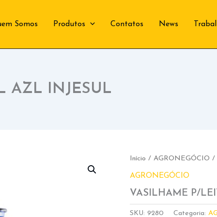
uem Somos
Produtos
Contatos
News
Traba
L AZL INJESUL
Início
/
AGRONEGÓCIO
/
AGRONEGÓCIO
VASILHAME P/LEI
SKU:
9280
Categoria:
A