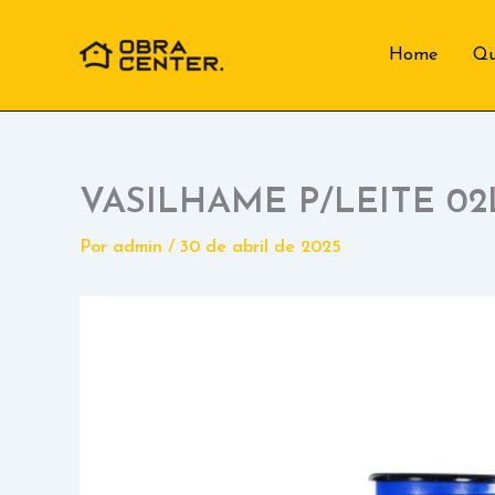
Ir
para
Home
Q
o
conteúdo
VASILHAME P/LEITE 02
Por
admin
/
30 de abril de 2025