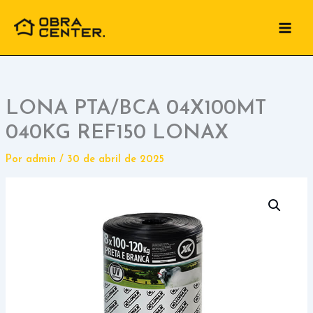
Ir
para
o
conteúdo
LONA PTA/BCA 04X100MT
040KG REF150 LONAX
Por
admin
/
30 de abril de 2025