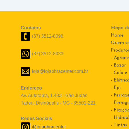
Contatos
Mapa do
Home
(37) 3512-8096
Quem s
Produto
(37) 3512-8033
- Agrone
- Bazar
loja@lojaobracenter.com.br
- Cola e
- Elétric
Endereço
- Epi
Av. Autorama, 1.403 - São Judas
- Ferrag
Tadeu, Divinópolis - MG - 35501-221
- Ferrag
- Fixaçã
- Hidraul
Redes Sociais
- Tintas
@lojaobracenter