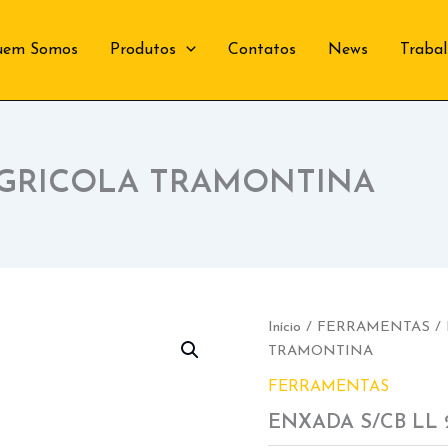
uem Somos
Produtos
Contatos
News
Traba
 AGRICOLA TRAMONTINA
Início
/
FERRAMENTAS
/ 
TRAMONTINA
FERRAMENTAS
ENXADA S/CB LL