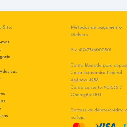
 Site:
Métodos de pagamento:
Dinheiro.
omos
s
Pix: 41747346000801
gocio
Conta liberada para deposi
 Adesivos
Caixa Econômica Federal
a
Agência: 4258
Conta corrente: 901636-7
ens
Operação: 003
ens
o
Cartões de débito/crédito a
icas
na loja: