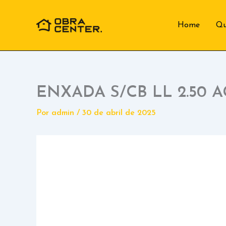
Ir
para
Home
Q
o
conteúdo
ENXADA S/CB LL 2.50
Por
admin
/
30 de abril de 2025