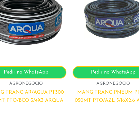
Pedir no WhatsApp
Pedir no WhatsApp
AGRONEGÓCIO
AGRONEGÓCIO
G TRANC AR/AGUA PT300
MANG TRANC PNEUM P
MT PTO/BCO 3/4X3 ARQUA
050MT PTO/AZL 5/16X2.6