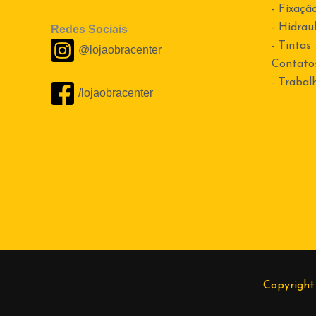
- Fixaçã
- Hidraul
Redes Sociais
- Tintas
@lojaobracenter
Contato
-
Trabal
/lojaobracenter
Copyright