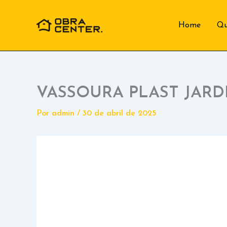
Ir
para
Home
Q
o
conteúdo
VASSOURA PLAST JARD
Por
admin
/
30 de abril de 2025