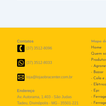
Contatos
Mapa do
Home
(37) 3512-8096
Quem s
Produto
(37) 3512-8033
- Agrone
- Bazar
loja@lojaobracenter.com.br
- Cola e
- Elétric
Endereço
- Epi
Av. Autorama, 1.403 - São Judas
- Ferrag
Tadeu, Divinópolis - MG - 35501-221
- Ferrag