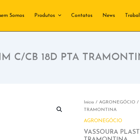
uem Somos
Produtos
Contatos
News
Traba
IM C/CB 18D PTA TRAMONT
Início
/
AGRONEGÓCIO
/
TRAMONTINA
AGRONEGÓCIO
VASSOURA PLAST 
TRAMONTINA