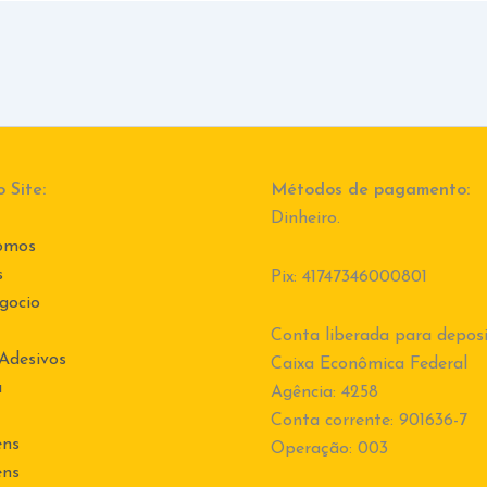
 Site:
Métodos de pagamento:
Dinheiro.
omos
s
Pix: 41747346000801
gocio
Conta liberada para deposi
 Adesivos
Caixa Econômica Federal
a
Agência: 4258
Conta corrente: 901636-7
ens
Operação: 003
ens