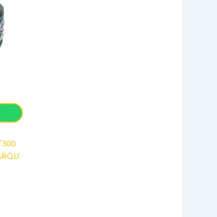
T300
 ARQU