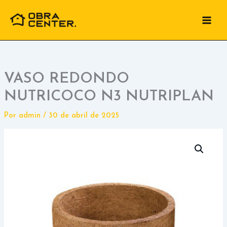
Ir
para
o
conteúdo
VASO REDONDO
NUTRICOCO N3 NUTRIPLAN
Por
admin
/
30 de abril de 2025