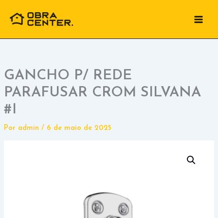
Ir
para
o
conteúdo
GANCHO P/ REDE
PARAFUSAR CROM SILVANA
#I
Por
admin
/
6 de maio de 2025