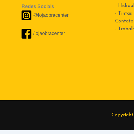
- Hidraul
Redes Sociais
- Tintas
@lojaobracenter
Contato
-
Trabal
/lojaobracenter
Copyright