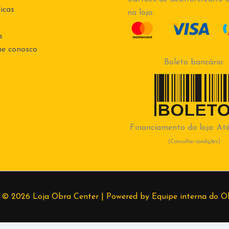
icas
na loja:
s
he conosco
Boleto bancário:
Financiamento da loja: Até
(Consultar condições)
 © 2026 Loja Obra Center | Powered by Equipe interna do O