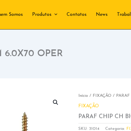
uem Somos
Produtos
Contatos
News
Traba
 6.0X70 OPER
Início
/
FIXAÇÃO
/ PARAF
FIXAÇÃO
PARAF CHIP CH B
SKU:
31014
Categoria:
F