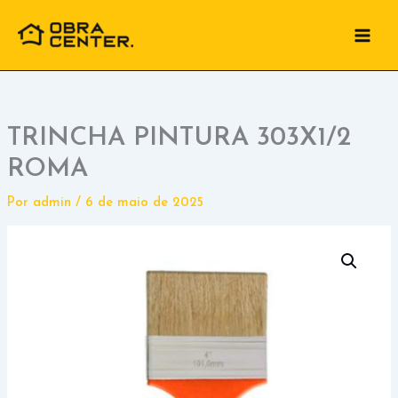
Ir
para
o
conteúdo
TRINCHA PINTURA 303X1/2
ROMA
Por
admin
/
6 de maio de 2025