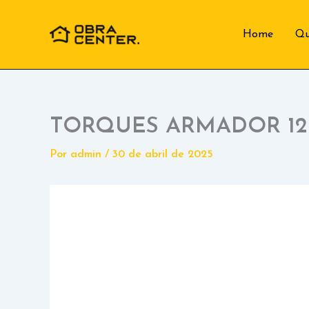
Ir
para
Home
Q
o
conteúdo
TORQUES ARMADOR 1
Por
admin
/
30 de abril de 2025