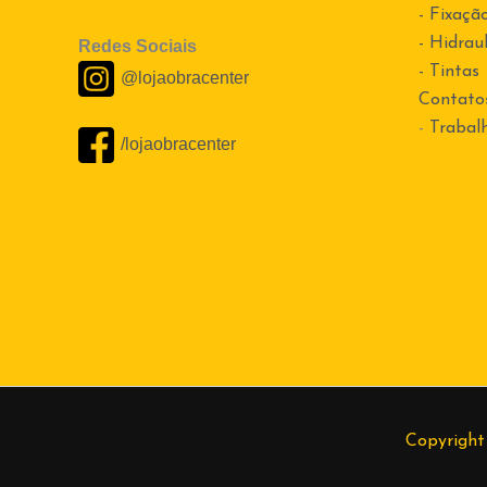
- Fixaçã
- Hidraul
Redes Sociais
- Tintas
@lojaobracenter
Contato
-
Trabal
/lojaobracenter
Copyright