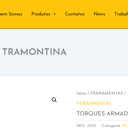
uem Somos
Produtos
Contatos
News
Traba
2 TRAMONTINA
Início
/
FERRAMENTAS
/
FERRAMENTAS
TORQUES ARMAD
SKU:
3553
Categoria:
F