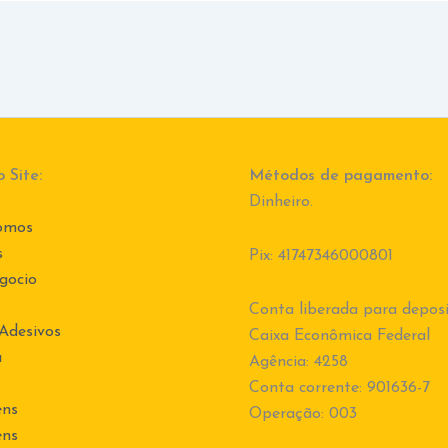
 Site:
Métodos de pagamento:
Dinheiro.
omos
s
Pix: 41747346000801
gocio
Conta liberada para deposi
 Adesivos
Caixa Econômica Federal
a
Agência: 4258
Conta corrente: 901636-7
ens
Operação: 003
ens