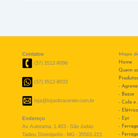
Contatos
Mapa do
Home
(37) 3512-8096
Quem s
Produto
(37) 3512-8033
- Agrone
- Bazar
loja@lojaobracenter.com.br
- Cola e
- Elétric
Endereço
- Epi
Av. Autorama, 1.403 - São Judas
- Ferrag
Tadeu, Divinópolis - MG - 35501-221
- Ferrag