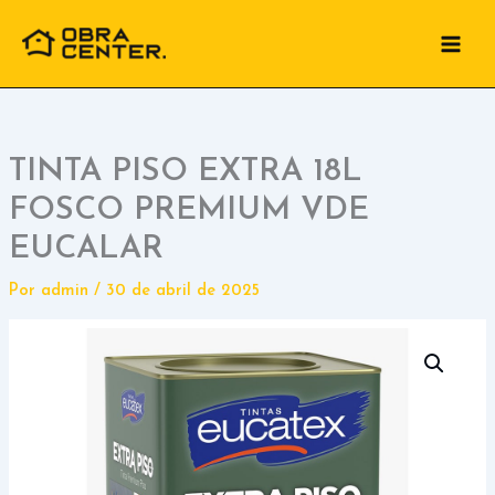
Ir
para
o
conteúdo
TINTA PISO EXTRA 18L
FOSCO PREMIUM VDE
EUCALAR
Por
admin
/
30 de abril de 2025