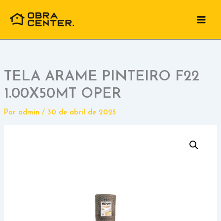
Ir
para
o
conteúdo
TELA ARAME PINTEIRO F22
1.00X50MT OPER
Por
admin
/
30 de abril de 2025