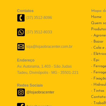
Contatos
Mapa do
Home
(37) 3512-8096
Quem s
Produto
(37) 3512-8033
- Agrone
- Bazar
loja@lojaobracenter.com.br
- Cola e
- Elétric
Endereço
- Epi
Av. Autorama, 1.403 - São Judas
- Ferrag
Tadeu, Divinópolis - MG - 35501-221
- Ferrag
- Fixaçã
- Hidraul
Redes Sociais
- Tintas
@lojaobracenter
Contato
-
Trabal