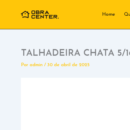
Ir
para
Home
Q
o
conteúdo
TALHADEIRA CHATA 5/
Por
admin
/
30 de abril de 2025