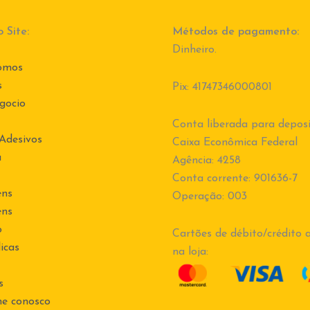
 Site:
Métodos de pagamento:
Dinheiro.
omos
s
Pix: 41747346000801
gocio
Conta liberada para deposi
 Adesivos
Caixa Econômica Federal
a
Agência: 4258
Conta corrente: 901636-7
ens
Operação: 003
ens
o
Cartões de débito/crédito a
icas
na loja:
s
he conosco