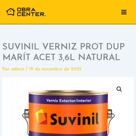
Ir
para
o
conteúdo
SUVINIL VERNIZ PROT DUP
MARÍT ACET 3,6L NATURAL
Por
admin
/
19 de novembro de 2025