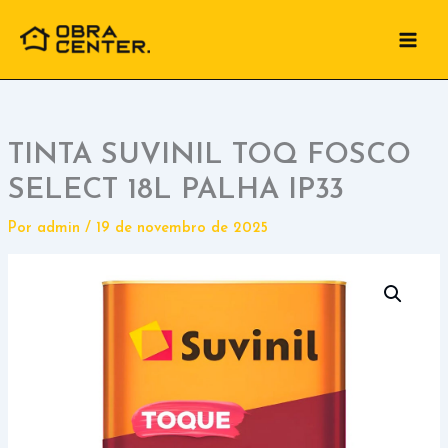
Ir
para
o
conteúdo
TINTA SUVINIL TOQ FOSCO
SELECT 18L PALHA IP33
Por
admin
/
19 de novembro de 2025