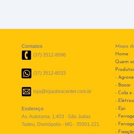
Contatos
Mapa do
Home
(37) 3512-8096
Quem s
Produto
(37) 3512-8033
- Agrone
- Bazar
loja@lojaobracenter.com.br
- Cola e
- Elétric
Endereço
- Epi
Av. Autorama, 1.403 - São Judas
- Ferrag
Tadeu, Divinópolis - MG - 35501-221
- Ferrag
- Fixaçã