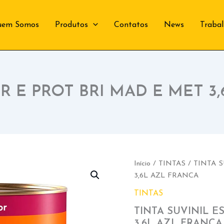
uem Somos
Produtos
Contatos
News
Traba
R E PROT BRI MAD E MET 3
Início
/
TINTAS
/ TINTA 
3,6L AZL FRANCA
TINTAS
TINTA SUVINIL E
3,6L AZL FRANCA