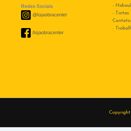
- Hidraul
Redes Sociais
- Tintas
@lojaobracenter
Contato
-
Trabal
/lojaobracenter
Copyright