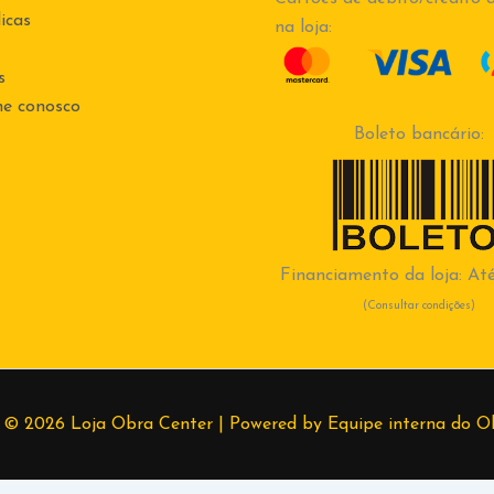
icas
na loja:
s
he conosco
Boleto bancário:
Financiamento da loja: Até
(Consultar condições)
 © 2026 Loja Obra Center | Powered by Equipe interna do O