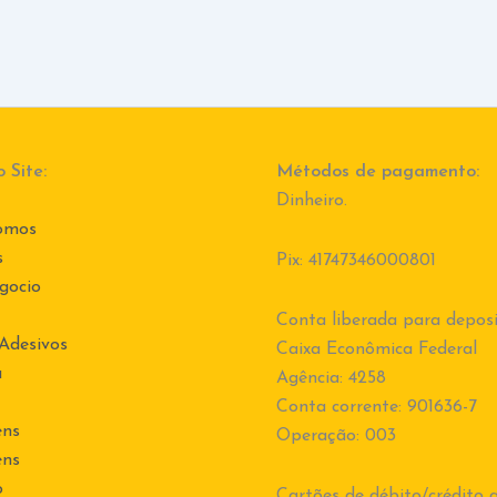
 Site:
Métodos de pagamento:
Dinheiro.
omos
s
Pix: 41747346000801
gocio
Conta liberada para deposi
 Adesivos
Caixa Econômica Federal
a
Agência: 4258
Conta corrente: 901636-7
ens
Operação: 003
ens
o
Cartões de débito/crédito a