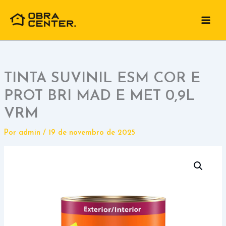
Ir
para
o
conteúdo
TINTA SUVINIL ESM COR E
PROT BRI MAD E MET 0,9L
VRM
Por
admin
/
19 de novembro de 2025