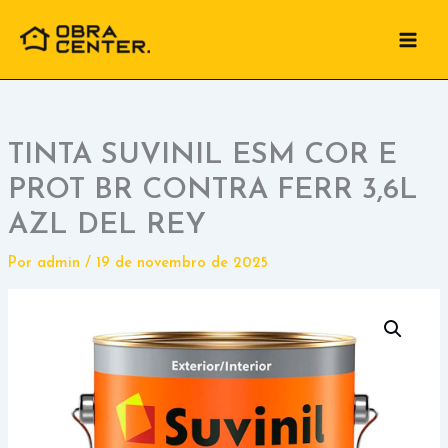
Ir
para
o
conteúdo
TINTA SUVINIL ESM COR E
PROT BR CONTRA FERR 3,6L
AZL DEL REY
Por
admin
/
19 de novembro de 2025