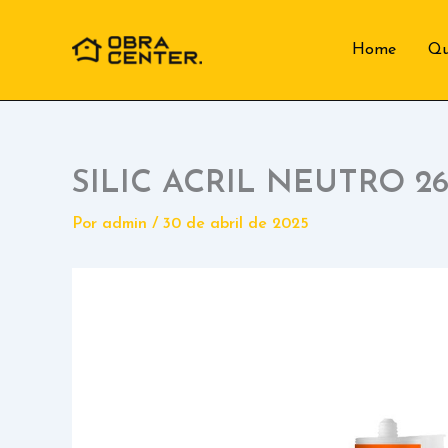
Ir
para
Home
Q
o
conteúdo
SILIC ACRIL NEUTRO 
Por
admin
/
30 de abril de 2025