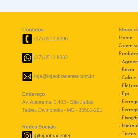
Contatos
Mapa do
Home
(37) 3512-8096
Quem s
Produto
(37) 3512-8033
- Agrone
- Bazar
loja@lojaobracenter.com.br
- Cola e
- Elétric
Endereço
- Epi
Av. Autorama, 1.403 - São Judas
- Ferrag
Tadeu, Divinópolis - MG - 35501-221
- Ferrag
- Fixaçã
- Hidraul
Redes Sociais
- Tintas
@lojaobracenter