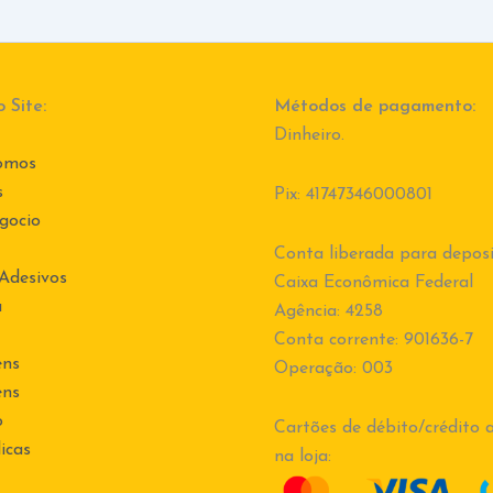
 Site:
Métodos de pagamento:
Dinheiro.
omos
s
Pix: 41747346000801
gocio
Conta liberada para deposi
 Adesivos
Caixa Econômica Federal
a
Agência: 4258
Conta corrente: 901636-7
ens
Operação: 003
ens
o
Cartões de débito/crédito a
icas
na loja: