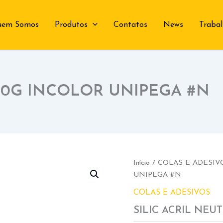
uem Somos
Produtos
Contatos
News
Traba
260G INCOLOR UNIPEGA #N
Início
/
COLAS E ADESIV
UNIPEGA #N
COLAS E ADESIVOS
SILIC ACRIL NEU