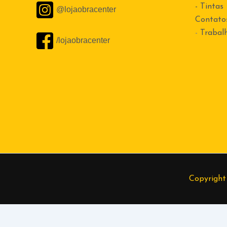
- Tintas
@lojaobracenter
Contato
-
Trabal
/lojaobracenter
Copyright
Alexandre
(37) 99874-7365
Cleide
(37) 99801-5809
Elder
(37) 
984055925