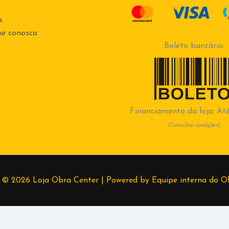
s
he conosco
Boleto bancário:
Financiamento da loja: Até
(Consultar condições)
 © 2026 Loja Obra Center | Powered by Equipe interna do O
99830-1728
Lethicia
(37) 998389382
Higor
(37) 998667649
Ro