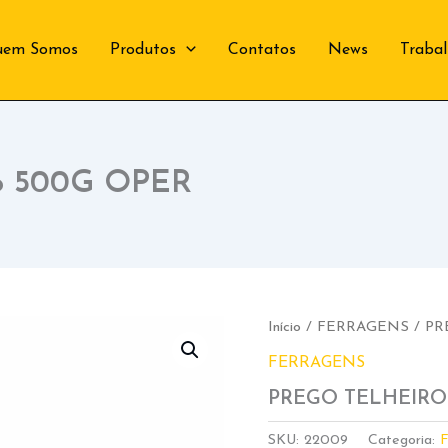
uem Somos
Produtos
Contatos
News
Traba
6 500G OPER
Início
/
FERRAGENS
/ PR
FERRAGENS
PREGO TELHEIRO 
SKU:
22009
Categoria: