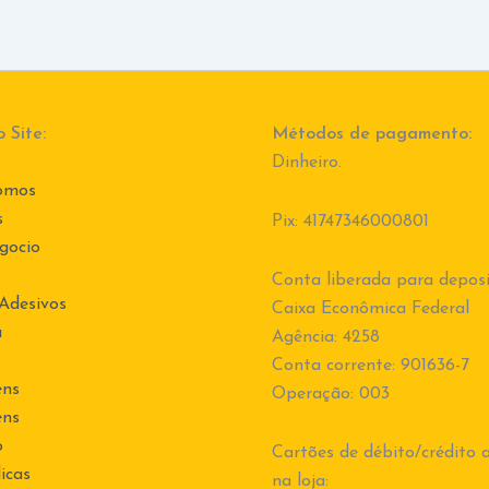
 Site:
Métodos de pagamento:
Dinheiro.
omos
s
Pix: 41747346000801
gocio
Conta liberada para deposi
 Adesivos
Caixa Econômica Federal
a
Agência: 4258
Conta corrente: 901636-7
ens
Operação: 003
ens
o
Cartões de débito/crédito a
icas
na loja: