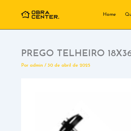
Ir
para
Home
Q
o
conteúdo
PREGO TELHEIRO 18X3
Por
admin
/
30 de abril de 2025