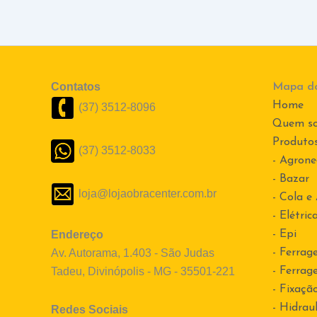
Contatos
Mapa do
Home
(37) 3512-8096
Quem s
Produto
(37) 3512-8033
- Agrone
- Bazar
loja@lojaobracenter.com.br
- Cola e
- Elétric
Endereço
- Epi
Av. Autorama, 1.403 - São Judas
- Ferrag
Tadeu, Divinópolis - MG - 35501-221
- Ferrag
- Fixaçã
- Hidraul
Redes Sociais