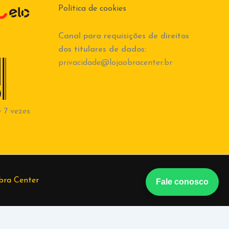
Política de cookies
Canal para requisições de direitos
dos titulares de dados:
privacidade@lojaobracenter.br
 7 vezes
bra Center
Fale conosco
berto
(37) 998684847
Tiago
(37) 998555582
Vanessa
(37)