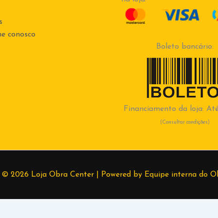
s
he conosco
Boleto bancário:
Financiamento da loja: Até
(Consultar condições)
 © 2026 Loja Obra Center | Powered by Equipe interna do O
99830-1728
Lethicia
(37) 998389382
Higor
(37) 998667649
Ro