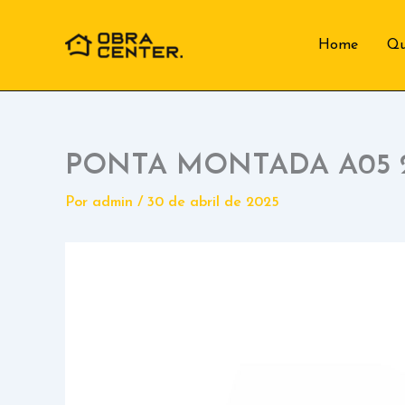
Ir
para
Home
Q
o
conteúdo
PONTA MONTADA A05 
Por
admin
/
30 de abril de 2025