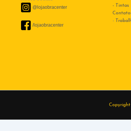
- Tintas
@lojaobracenter
Contato
-
Trabal
/lojaobracenter
Copyright
Alexandre
(37) 99874-7365
Cleide
(37) 99801-5809
Elder
(37) 