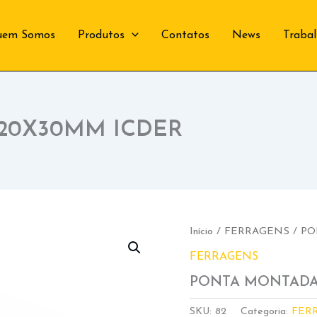
uem Somos
Produtos
Contatos
News
Traba
20X30MM ICDER
Início
/
FERRAGENS
/ PO
FERRAGENS
PONTA MONTADA
SKU:
82
Categoria:
FER