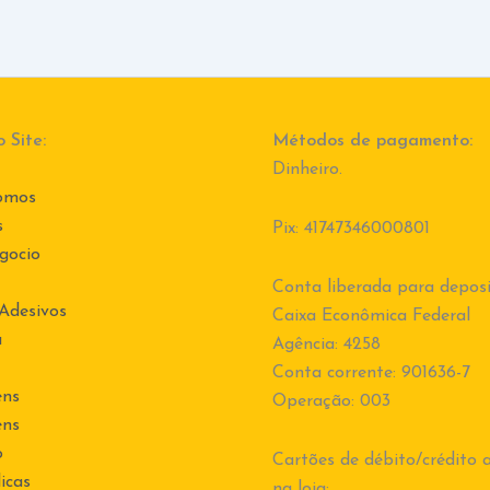
 Site:
Métodos de pagamento:
Dinheiro.
omos
s
Pix: 41747346000801
gocio
Conta liberada para deposi
 Adesivos
Caixa Econômica Federal
a
Agência: 4258
Conta corrente: 901636-7
ens
Operação: 003
ens
o
Cartões de débito/crédito a
icas
na loja: