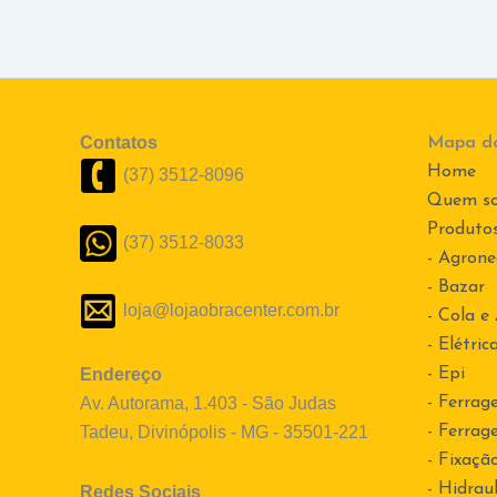
Contatos
Mapa do
Home
(37) 3512-8096
Quem s
Produto
(37) 3512-8033
- Agrone
- Bazar
loja@lojaobracenter.com.br
- Cola e
- Elétric
Endereço
- Epi
Av. Autorama, 1.403 - São Judas
- Ferrag
Tadeu, Divinópolis - MG - 35501-221
- Ferrag
- Fixaçã
- Hidraul
Redes Sociais