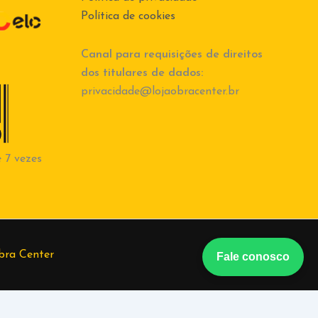
Política de cookies
Canal para requisições de direitos
dos titulares de dados:
privacidade@lojaobracenter.br
 7 vezes
bra Center
Fale conosco
berto
(37) 998684847
Tiago
(37) 998555582
Vanessa
(37)