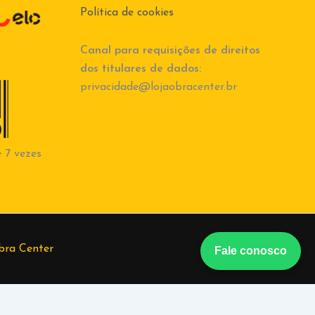
Política de cookies
Canal para requisições de direitos
dos titulares de dados:
privacidade@lojaobracenter.br
 7 vezes
bra Center
Fale conosco
berto
(37) 998684847
Tiago
(37) 998555582
Vanessa
(37)