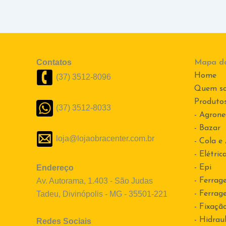
Contatos
Mapa do
Home
(37) 3512-8096
Quem s
Produto
(37) 3512-8033
- Agrone
- Bazar
loja@lojaobracenter.com.br
- Cola e
- Elétric
Endereço
- Epi
Av. Autorama, 1.403 - São Judas
- Ferrag
Tadeu, Divinópolis - MG - 35501-221
- Ferrag
- Fixaçã
- Hidraul
Redes Sociais