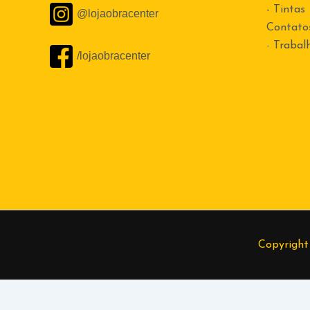
- Tintas
@lojaobracenter
Contato
-
Trabal
/lojaobracenter
Copyright
Alexandre
(37) 99874-7365
Cleide
(37) 99801-5809
Elder
(37) 
984055925