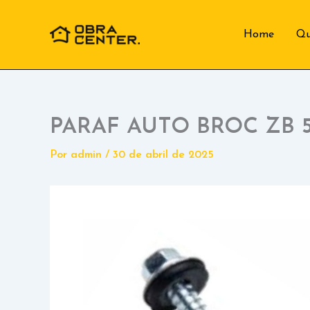
Ir
para
Home
Q
o
conteúdo
PARAF AUTO BROC ZB 5.
Por
admin
/
30 de abril de 2025