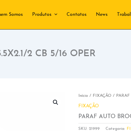
uem Somos
Produtos
Contatos
News
Traba
5X2.1/2 CB 5/16 OPER
Início
/
FIXAÇÃO
/ PARAF 
FIXAÇÃO
PARAF AUTO BROC 
SKU:
21999
Categoria:
F