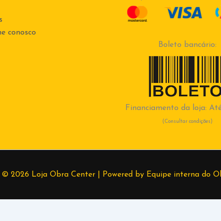
s
he conosco
Boleto bancário:
Financiamento da loja: Até
(Consultar condições)
 © 2026 Loja Obra Center | Powered by Equipe interna do O
99830-1728
Lethicia
(37) 998389382
Higor
(37) 998667649
Ro