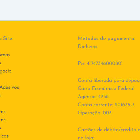
 Site:
Métodos de pagamento:
Dinheiro.
omos
s
Pix: 41747346000801
gocio
Conta liberada para deposi
 Adesivos
Caixa Econômica Federal
a
Agência: 4258
Conta corrente: 901636-7
ens
Operação: 003
ens
o
Cartões de débito/crédito a
icas
na loja: