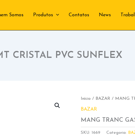
uem Somos
Produtos
Contatos
News
Traba
MT CRISTAL PVC SUNFLEX
Início
/
BAZAR
/ MANG TR
BAZAR
MANG TRANC GAS
SKU:
1669
Categoria:
BA