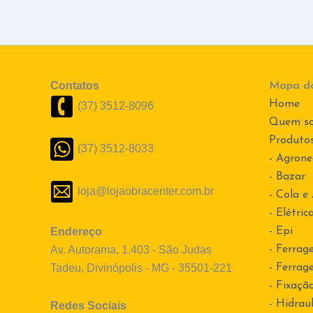
Contatos
Mapa do
Home
(37) 3512-8096
Quem s
Produto
(37) 3512-8033
- Agrone
- Bazar
loja@lojaobracenter.com.br
- Cola e
- Elétric
Endereço
- Epi
Av. Autorama, 1.403 - São Judas
- Ferrag
Tadeu, Divinópolis - MG - 35501-221
- Ferrag
- Fixaçã
- Hidraul
Redes Sociais