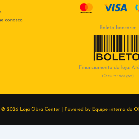
s
he conosco
Boleto bancário:
Financiamento da loja: Até
(Consultar condições)
 © 2026 Loja Obra Center | Powered by Equipe interna do O
99830-1728
Lethicia
(37) 998389382
Higor
(37) 998667649
Ro