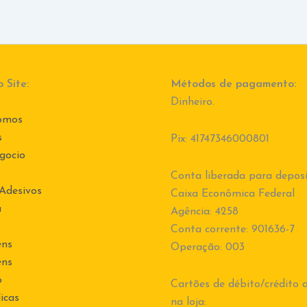
 Site:
Métodos de pagamento:
Dinheiro.
omos
s
Pix: 41747346000801
gocio
Conta liberada para deposi
 Adesivos
Caixa Econômica Federal
a
Agência: 4258
Conta corrente: 901636-7
ens
Operação: 003
ens
o
Cartões de débito/crédito a
icas
na loja: