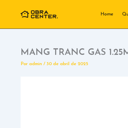
Ir
para
Home
Q
o
conteúdo
MANG TRANC GAS 1.25
Por
admin
/
30 de abril de 2025