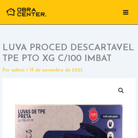
Ir
para
o
conteúdo
LUVA PROCED DESCARTAVEL
TPE PTO XG C/100 IMBAT
Por
admin
/
19 de novembro de 2025