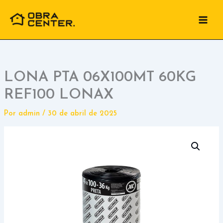
Ir
para
o
conteúdo
LONA PTA 06X100MT 60KG
REF100 LONAX
Por
admin
/
30 de abril de 2025