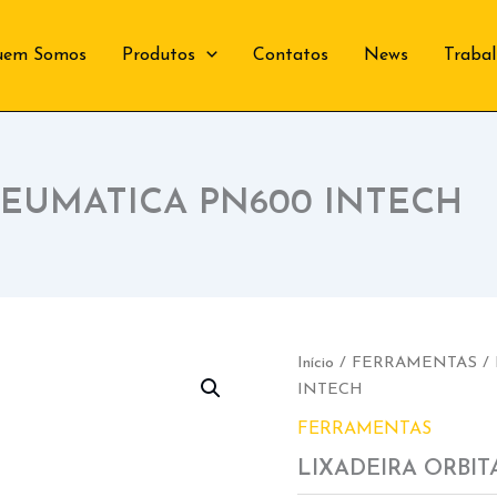
uem Somos
Produtos
Contatos
News
Traba
NEUMATICA PN600 INTECH
Início
/
FERRAMENTAS
/
INTECH
FERRAMENTAS
LIXADEIRA ORBI