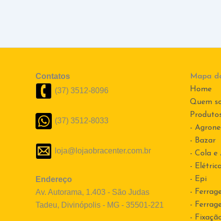
Contatos
Mapa do
Home
(37) 3512-8096
Quem s
Produto
(37) 3512-8033
- Agrone
- Bazar
loja@lojaobracenter.com.br
- Cola e
- Elétric
Endereço
- Epi
Av. Autorama, 1.403 - São Judas
- Ferrag
Tadeu, Divinópolis - MG - 35501-221
- Ferrag
- Fixaçã