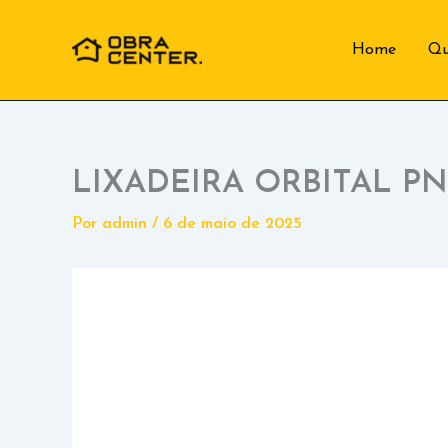
Ir
para
Home
Q
o
conteúdo
LIXADEIRA ORBITAL P
Por
admin
/
6 de maio de 2025