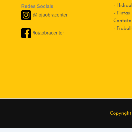
- Hidraul
Redes Sociais
- Tintas
@lojaobracenter
Contato
-
Trabal
/lojaobracenter
Copyright