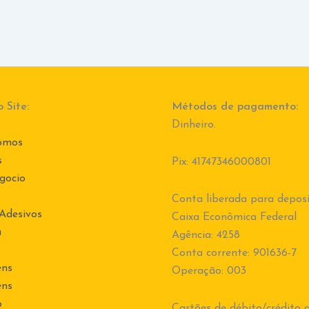
 Site:
Métodos de pagamento:
Dinheiro.
omos
s
Pix: 41747346000801
gocio
Conta liberada para deposi
 Adesivos
Caixa Econômica Federal
a
Agência: 4258
Conta corrente: 901636-7
ens
Operação: 003
ens
o
Cartões de débito/crédito a