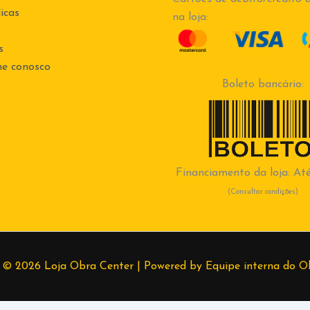
icas
na loja:
s
he conosco
Boleto bancário:
Financiamento da loja: Até
(Consultar condições)
 © 2026 Loja Obra Center | Powered by Equipe interna do O