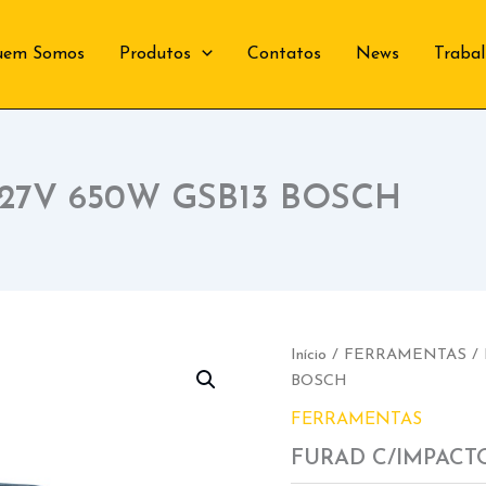
uem Somos
Produtos
Contatos
News
Traba
127V 650W GSB13 BOSCH
Início
/
FERRAMENTAS
/ 
BOSCH
FERRAMENTAS
FURAD C/IMPACTO