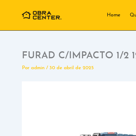
Ir
para
Home
Q
o
conteúdo
FURAD C/IMPACTO 1/2 
Por
admin
/
30 de abril de 2025