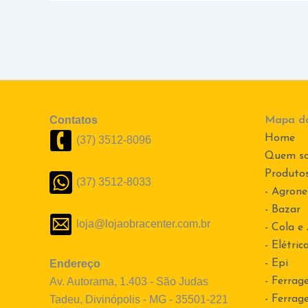
Contatos
Mapa do
Home
(37) 3512-8096
Quem s
Produto
(37) 3512-8033
- Agrone
- Bazar
loja@lojaobracenter.com.br
- Cola e
- Elétric
Endereço
- Epi
Av. Autorama, 1.403 - São Judas
- Ferrag
Tadeu, Divinópolis - MG - 35501-221
- Ferrag