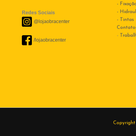
- Fixaçã
- Hidraul
Redes Sociais
- Tintas
@lojaobracenter
Contato
-
Trabal
/lojaobracenter
Copyright