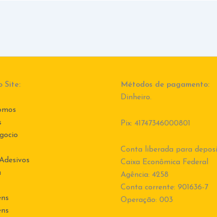
 Site:
Métodos de pagamento:
Dinheiro.
omos
s
Pix: 41747346000801
gocio
Conta liberada para deposi
 Adesivos
Caixa Econômica Federal
a
Agência: 4258
Conta corrente: 901636-7
ens
Operação: 003
ens