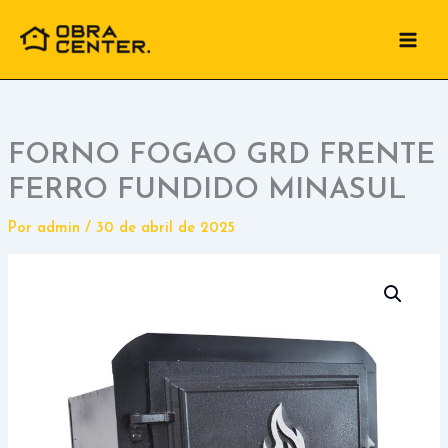
Ir
para
o
conteúdo
FORNO FOGAO GRD FRENTE
FERRO FUNDIDO MINASUL
Por
admin
/
30 de abril de 2025