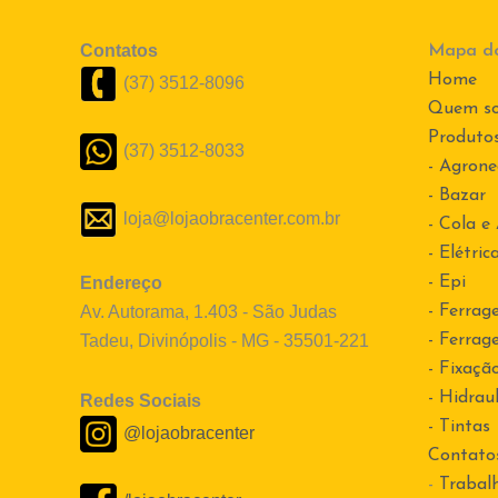
Contatos
Mapa do
Home
(37) 3512-8096
Quem s
Produto
(37) 3512-8033
- Agrone
- Bazar
loja@lojaobracenter.com.br
- Cola e
- Elétric
Endereço
- Epi
Av. Autorama, 1.403 - São Judas
- Ferrag
Tadeu, Divinópolis - MG - 35501-221
- Ferrag
- Fixaçã
- Hidraul
Redes Sociais
- Tintas
@lojaobracenter
Contato
-
Trabal