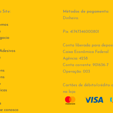
 Site:
Métodos de pagamento:
Dinheiro.
omos
s
Pix: 41747346000801
gocio
Conta liberada para deposi
 Adesivos
Caixa Econômica Federal
a
Agência: 4258
Conta corrente: 901636-7
ens
Operação: 003
ens
o
Cartões de débito/crédito a
icas
na loja:
s
he conosco