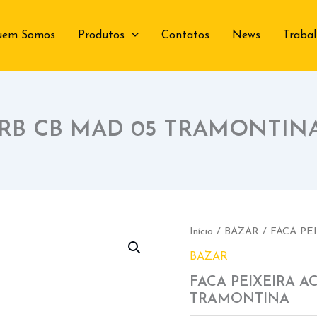
uem Somos
Produtos
Contatos
News
Traba
ARB CB MAD 05 TRAMONTIN
Início
/
BAZAR
/ FACA PE
BAZAR
FACA PEIXEIRA A
TRAMONTINA