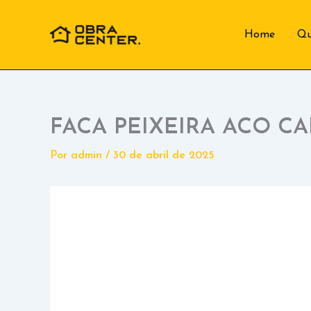
Ir
para
Home
Q
o
conteúdo
FACA PEIXEIRA ACO C
Por
admin
/
30 de abril de 2025