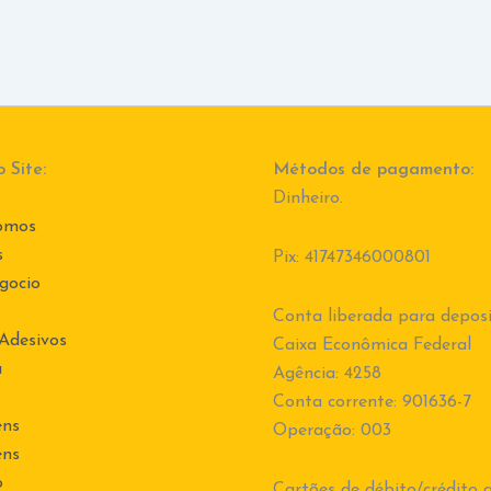
 Site:
Métodos de pagamento:
Dinheiro.
omos
s
Pix: 41747346000801
gocio
Conta liberada para deposi
 Adesivos
Caixa Econômica Federal
a
Agência: 4258
Conta corrente: 901636-7
ens
Operação: 003
ens
o
Cartões de débito/crédito a