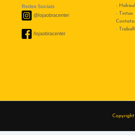
- Hidraul
Redes Sociais
- Tintas
@lojaobracenter
Contato
-
Trabal
/lojaobracenter
Copyright