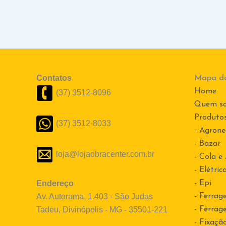
Contatos
Mapa do
Home
(37) 3512-8096
Quem s
Produto
(37) 3512-8033
- Agrone
- Bazar
loja@lojaobracenter.com.br
- Cola e
- Elétric
Endereço
- Epi
Av. Autorama, 1.403 - São Judas
- Ferrag
Tadeu, Divinópolis - MG - 35501-221
- Ferrag
- Fixaçã