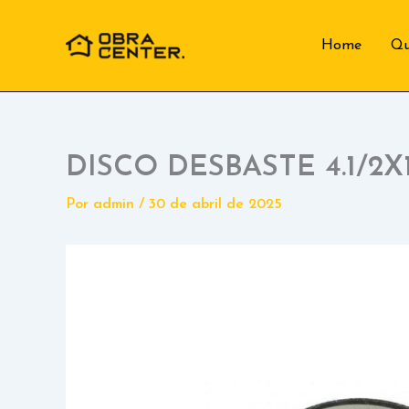
Ir
para
Home
Q
o
conteúdo
DISCO DESBASTE 4.1/2X1
Por
admin
/
30 de abril de 2025