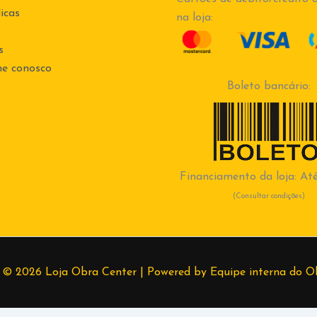
icas
na loja:
s
he conosco
Boleto bancário:
Financiamento da loja: Até
(Consultar condições)
 © 2026 Loja Obra Center | Powered by Equipe interna do O