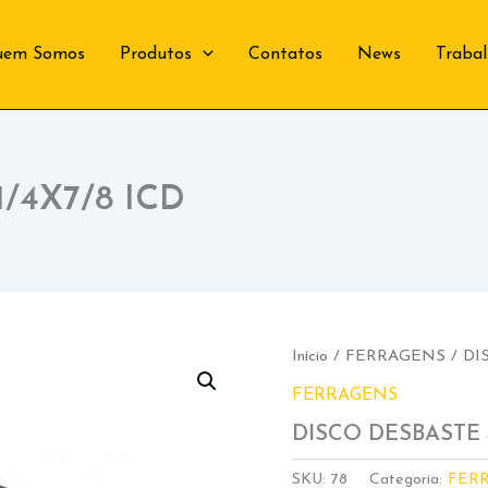
uem Somos
Produtos
Contatos
News
Traba
/4X7/8 ICD
Início
/
FERRAGENS
/ DI
FERRAGENS
DISCO DESBASTE 4
SKU:
78
Categoria:
FER