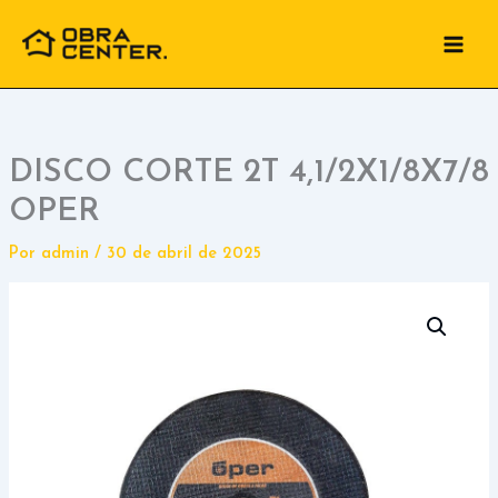
Ir
para
o
conteúdo
DISCO CORTE 2T 4,1/2X1/8X7/8
OPER
Por
admin
/
30 de abril de 2025