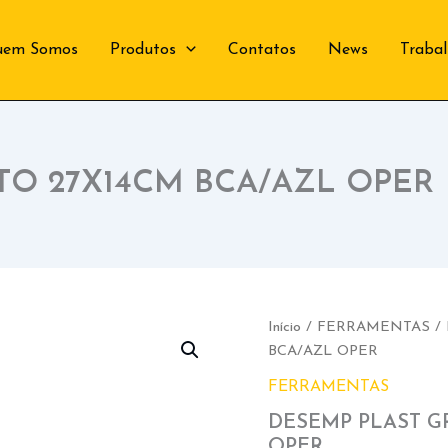
uem Somos
Produtos
Contatos
News
Traba
TO 27X14CM BCA/AZL OPER
Início
/
FERRAMENTAS
/
BCA/AZL OPER
FERRAMENTAS
DESEMP PLAST G
OPER