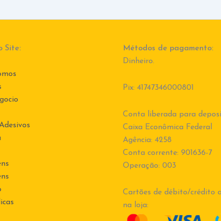
 Site:
Métodos de pagamento:
Dinheiro.
omos
s
Pix: 41747346000801
gocio
Conta liberada para deposi
 Adesivos
Caixa Econômica Federal
a
Agência: 4258
Conta corrente: 901636-7
ens
Operação: 003
ens
o
Cartões de débito/crédito a
icas
na loja: