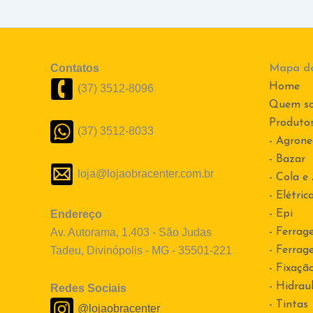
Contatos
Mapa do
Home
(37) 3512-8096
Quem s
Produto
(37) 3512-8033
- Agrone
- Bazar
loja@lojaobracenter.com.br
- Cola e
- Elétric
Endereço
- Epi
Av. Autorama, 1.403 - São Judas
- Ferrag
Tadeu, Divinópolis - MG - 35501-221
- Ferrag
- Fixaçã
- Hidraul
Redes Sociais
- Tintas
@lojaobracenter