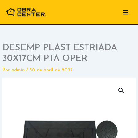
Ir
para
o
conteúdo
DESEMP PLAST ESTRIADA
30X17CM PTA OPER
Por
admin
/
30 de abril de 2025