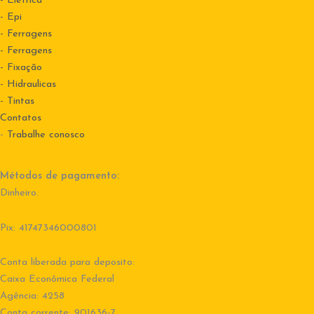
- Elétrica
- Epi
- Ferragens
- Ferragens
- Fixação
- Hidraulicas
- Tintas
Contatos
-
Trabalhe conosco
Métodos de pagamento:
Dinheiro.
Pix: 41747346000801
Conta liberada para deposito:
Caixa Econômica Federal
Agência: 4258
Conta corrente: 901636-7