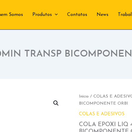
uem Somos
Produtos
Contatos
News
Traba
10MIN TRANSP BICOMPONEN
Início
/
COLAS E ADESIV
BICOMPONENTE ORBI
COLAS E ADESIVOS
COLA EPOXI LIQ 
BICOMPONENTE 