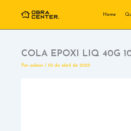
Ir
para
Home
Q
o
conteúdo
COLA EPOXI LIQ 40G 
Por
admin
/
30 de abril de 2025