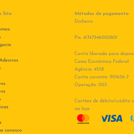
 Site:
Métodos de pagamento:
Dinheiro.
omos
s
Pix: 41747346000801
gocio
Conta liberada para deposi
 Adesivos
Caixa Econômica Federal
a
Agência: 4258
Conta corrente: 901636-7
ens
Operação: 003
ens
o
Cartões de débito/crédito a
icas
na loja:
s
he conosco