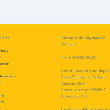
 Site:
Métodos de pagamento:
Dinheiro.
omos
s
Pix: 41747346000801
gocio
Conta liberada para deposi
 Adesivos
Caixa Econômica Federal
a
Agência: 4258
Conta corrente: 901636-7
ens
Operação: 003
ens
o
Cartões de débito/crédito a