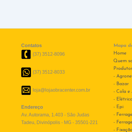
Contatos
Mapa do
Home
(37) 3512-8096
Quem s
Produto
(37) 3512-8033
- Agrone
- Bazar
loja@lojaobracenter.com.br
- Cola e
- Elétric
Endereço
- Epi
Av. Autorama, 1.403 - São Judas
- Ferrag
Tadeu, Divinópolis - MG - 35501-221
- Ferrag
- Fixaçã