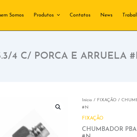
uem Somos
Produtos
Contatos
News
Traba
3/4 C/ PORCA E ARRUELA 
Início
/
FIXAÇÃO
/ CHUMB
#N
FIXAÇÃO
CHUMBADOR PBA 3
#N