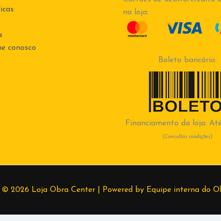
icas
na loja:
s
he conosco
Boleto bancário:
Financiamento da loja: Até
(Consultar condições)
 © 2026 Loja Obra Center | Powered by Equipe interna do O