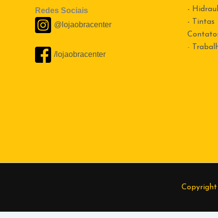
- Hidraul
Redes Sociais
- Tintas
@lojaobracenter
Contato
-
Trabal
/lojaobracenter
Copyright