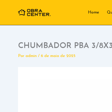
Ir
para
Home
Q
o
conteúdo
CHUMBADOR PBA 3/8X3.
Por
admin
/
6 de maio de 2025