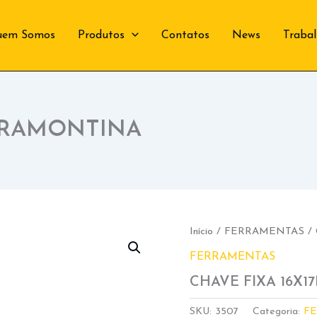
uem Somos
Produtos
Contatos
News
Traba
 TRAMONTINA
Início
/
FERRAMENTAS
/
FERRAMENTAS
CHAVE FIXA 16X
SKU:
3507
Categoria:
F