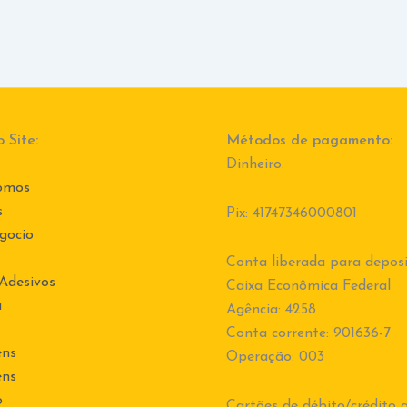
 Site:
Métodos de pagamento:
Dinheiro.
omos
s
Pix: 41747346000801
gocio
Conta liberada para deposi
 Adesivos
Caixa Econômica Federal
a
Agência: 4258
Conta corrente: 901636-7
ens
Operação: 003
ens
o
Cartões de débito/crédito a