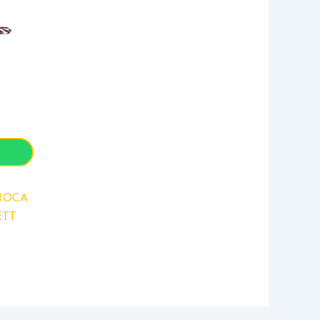
ROCA
ETT