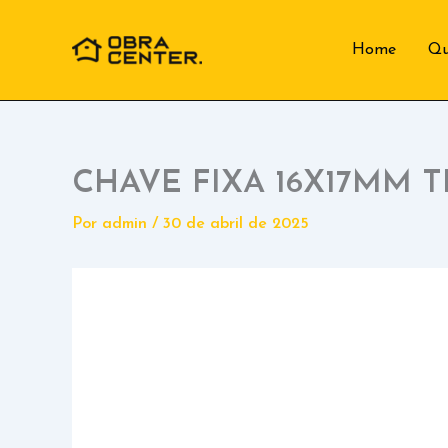
Ir
para
Home
Q
o
conteúdo
CHAVE FIXA 16X17MM
Por
admin
/
30 de abril de 2025