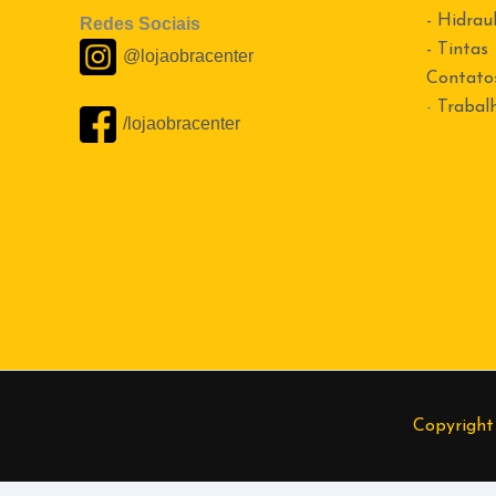
- Hidraul
Redes Sociais
- Tintas
@lojaobracenter
Contato
-
Trabal
/lojaobracenter
Copyright