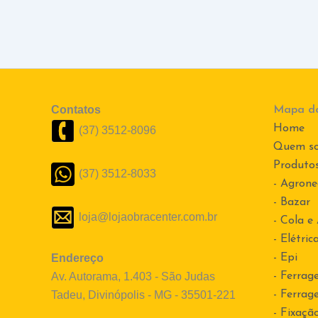
Contatos
Mapa do
Home
(37) 3512-8096
Quem s
Produto
(37) 3512-8033
- Agrone
- Bazar
loja@lojaobracenter.com.br
- Cola e
- Elétric
Endereço
- Epi
Av. Autorama, 1.403 - São Judas
- Ferrag
Tadeu, Divinópolis - MG - 35501-221
- Ferrag
- Fixaçã