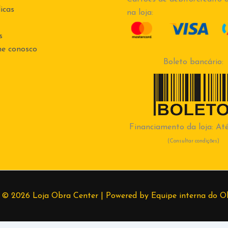
icas
na loja:
s
he conosco
Boleto bancário:
Financiamento da loja: Até
(Consultar condições)
 © 2026 Loja Obra Center | Powered by Equipe interna do O