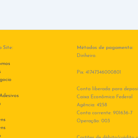
 Site:
Métodos de pagamento:
Dinheiro.
omos
s
Pix: 41747346000801
gocio
Conta liberada para deposi
 Adesivos
Caixa Econômica Federal
a
Agência: 4258
Conta corrente: 901636-7
ens
Operação: 003
ens
o
Cartões de débito/crédito a