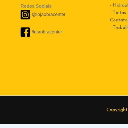
- Hidraul
Redes Sociais
- Tintas
@lojaobracenter
Contato
-
Trabal
/lojaobracenter
Copyright