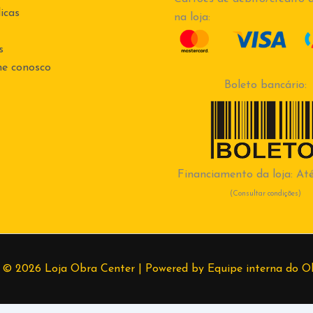
icas
na loja:
s
he conosco
Boleto bancário:
Financiamento da loja: Até
(Consultar condições)
 © 2026 Loja Obra Center | Powered by Equipe interna do O