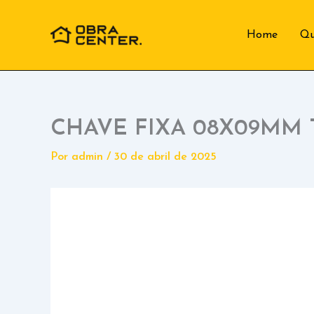
Ir
para
Home
Q
o
conteúdo
CHAVE FIXA 08X09MM
Por
admin
/
30 de abril de 2025