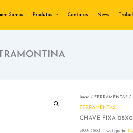
uem Somos
Produtos
Contatos
News
Traba
 TRAMONTINA
Início
/
FERRAMENTAS
/
FERRAMENTAS
CHAVE FIXA 08
SKU:
3503
Categoria:
F