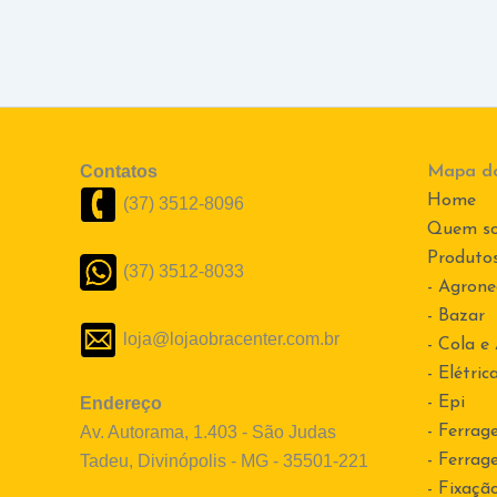
Contatos
Mapa do
Home
(37) 3512-8096
Quem s
Produto
(37) 3512-8033
- Agrone
- Bazar
loja@lojaobracenter.com.br
- Cola e
- Elétric
Endereço
- Epi
Av. Autorama, 1.403 - São Judas
- Ferrag
Tadeu, Divinópolis - MG - 35501-221
- Ferrag
- Fixaçã