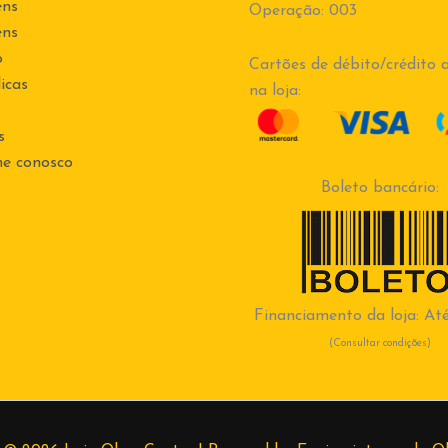
ens
Operação: 003
ens
o
Cartões de débito/crédito a
icas
na loja:
s
he conosco
Boleto bancário:
Financiamento da loja: Até
(Consultar condições)