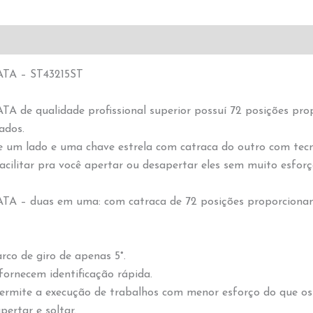
TA – ST43215ST
e qualidade profissional superior possuí 72 posições prop
ados.
 um lado e uma chave estrela com catraca do outro com tecno
cilitar pra você apertar ou desapertar eles sem muito esfor
 – duas em uma: com catraca de 72 posições proporcionand
co de giro de apenas 5°.
rnecem identificação rápida.
ermite a execução de trabalhos com menor esforço do que os 
ertar e soltar.