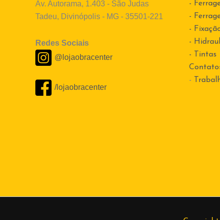
Av. Autorama, 1.403 - São Judas
- Ferrag
Tadeu, Divinópolis - MG - 35501-221
- Ferrag
- Fixaçã
- Hidraul
Redes Sociais
- Tintas
@lojaobracenter
Contato
-
Trabal
/lojaobracenter