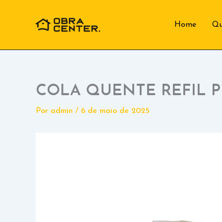
Ir
para
Home
Q
o
conteúdo
COLA QUENTE REFIL P
Por
admin
/
6 de maio de 2025