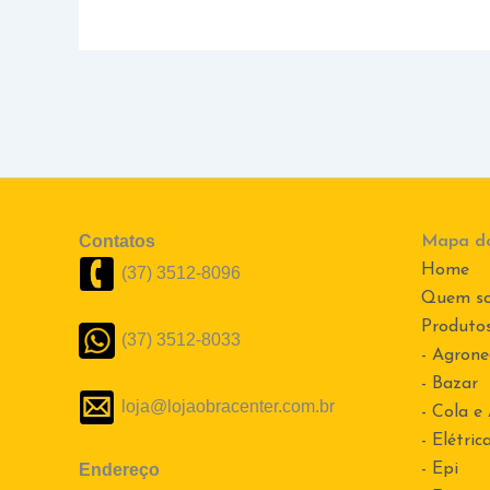
Contatos
Mapa do
Home
(37) 3512-8096
Quem s
Produto
(37) 3512-8033
- Agrone
- Bazar
loja@lojaobracenter.com.br
- Cola e
- Elétric
Endereço
- Epi