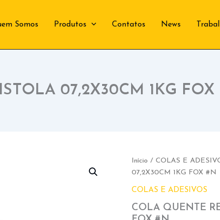
uem Somos
Produtos
Contatos
News
Traba
ISTOLA 07,2X30CM 1KG FOX
Início
/
COLAS E ADESIV
07,2X30CM 1KG FOX #N
COLAS E ADESIVOS
COLA QUENTE REF
FOX #N