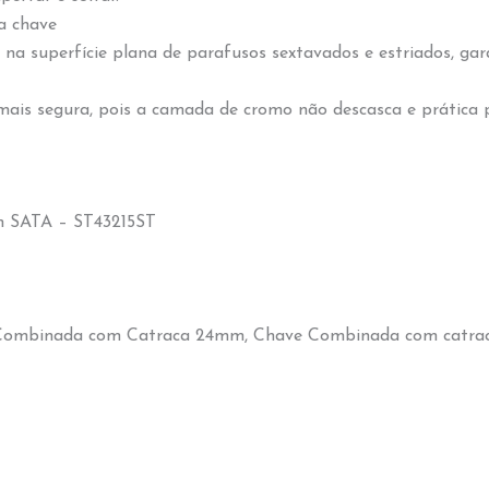
a chave
a na superfície plana de parafusos sextavados e estriados, ga
s segura, pois a camada de cromo não descasca e prática por
m SATA – ST43215ST
Combinada com Catraca 24mm, Chave Combinada com catr