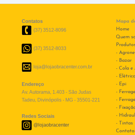
Contatos
Mapa do
Home
(37) 3512-8096
Quem s
Produto
(37) 3512-8033
- Agrone
- Bazar
loja@lojaobracenter.com.br
- Cola e
- Elétric
Endereço
- Epi
Av. Autorama, 1.403 - São Judas
- Ferrag
Tadeu, Divinópolis - MG - 35501-221
- Ferrag
- Fixaçã
- Hidraul
Redes Sociais
- Tintas
@lojaobracenter
Contato