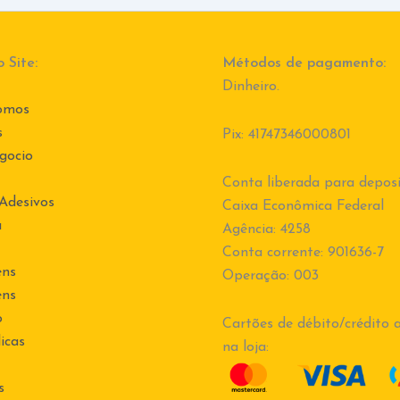
 Site:
Métodos de pagamento:
Dinheiro.
omos
s
Pix: 41747346000801
gocio
Conta liberada para deposi
 Adesivos
Caixa Econômica Federal
a
Agência: 4258
Conta corrente: 901636-7
ens
Operação: 003
ens
o
Cartões de débito/crédito a
icas
na loja:
s