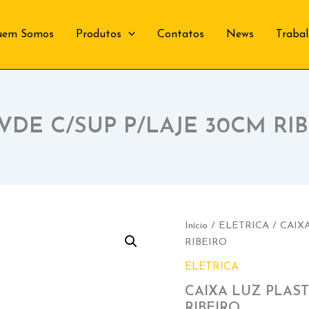
uem Somos
Produtos
Contatos
News
Traba
VDE C/SUP P/LAJE 30CM RI
Início
/
ELETRICA
/ CAIX
RIBEIRO
ELETRICA
CAIXA LUZ PLAST
RIBEIRO