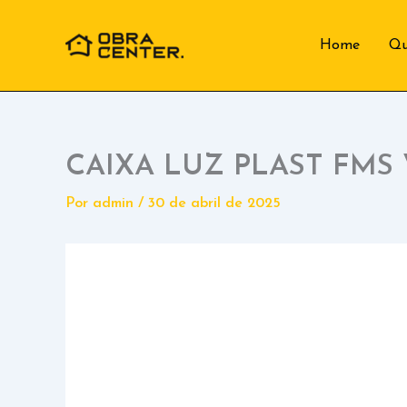
Ir
para
Home
Q
o
conteúdo
CAIXA LUZ PLAST FMS 
Por
admin
/
30 de abril de 2025