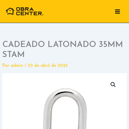
Ir
para
o
conteúdo
CADEADO LATONADO 35MM
STAM
Por
admin
/
30 de abril de 2025