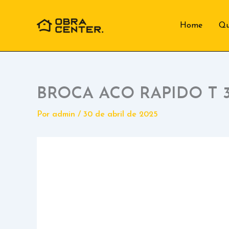
Ir
para
Home
Q
o
conteúdo
BROCA ACO RAPIDO T 
Por
admin
/
30 de abril de 2025