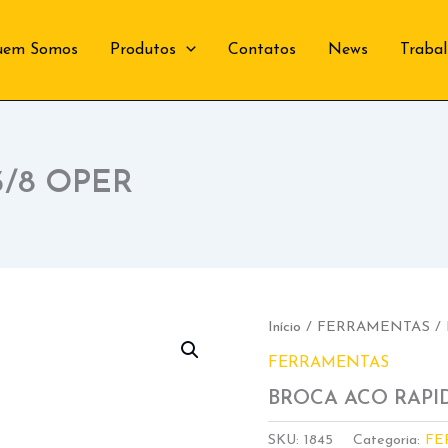
uem Somos
Produtos
Contatos
News
Traba
3/8 OPER
Início
/
FERRAMENTAS
/ 
FERRAMENTAS
BROCA ACO RAPID
SKU:
1845
Categoria:
FE