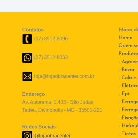
Contatos
Mapa do
Home
(37) 3512-8096
Quem s
Produto
(37) 3512-8033
- Agrone
- Bazar
loja@lojaobracenter.com.br
- Cola e
- Elétric
Endereço
- Epi
Av. Autorama, 1.403 - São Judas
- Ferrag
Tadeu, Divinópolis - MG - 35501-221
- Ferrag
- Fixaçã
- Hidraul
Redes Sociais
- Tintas
@lojaobracenter