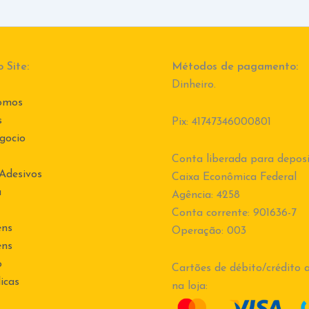
 Site:
Métodos de pagamento:
Dinheiro.
omos
s
Pix: 41747346000801
gocio
Conta liberada para deposi
 Adesivos
Caixa Econômica Federal
a
Agência: 4258
Conta corrente: 901636-7
ens
Operação: 003
ens
o
Cartões de débito/crédito a
icas
na loja: