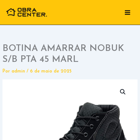
Ir
para
o
conteúdo
BOTINA AMARRAR NOBUK
S/B PTA 45 MARL
Por
admin
/
6 de maio de 2025