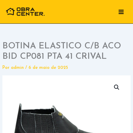
Ir
para
o
conteúdo
BOTINA ELASTICO C/B ACO
BID CP081 PTA 41 CRIVAL
Por
admin
/
6 de maio de 2025