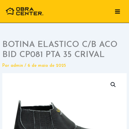
Ir
para
o
conteúdo
BOTINA ELASTICO C/B ACO
BID CP081 PTA 35 CRIVAL
Por
admin
/
6 de maio de 2025