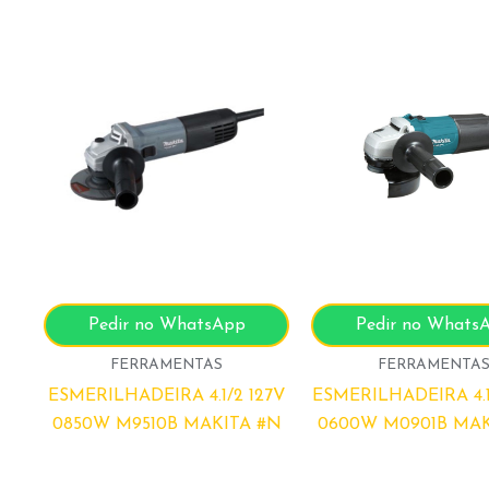
Pedir no WhatsApp
Pedir no Whats
FERRAMENTAS
FERRAMENTA
ESMERILHADEIRA 4.1/2 127V
ESMERILHADEIRA 4.1
0850W M9510B MAKITA #N
0600W M0901B MAK