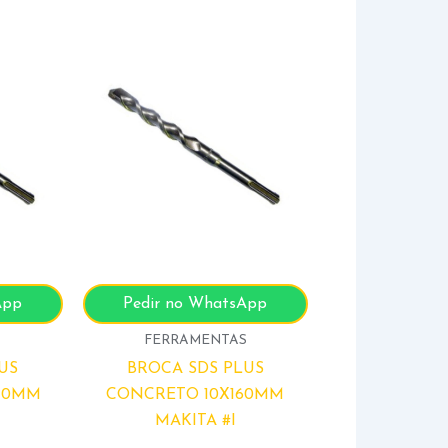
App
Pedir no WhatsApp
S
FERRAMENTAS
US
BROCA SDS PLUS
10MM
CONCRETO 10X160MM
MAKITA #I