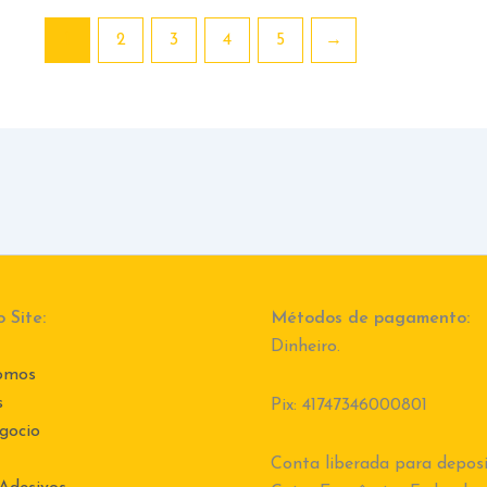
1
2
3
4
5
→
 Site:
Métodos de pagamento:
Dinheiro.
omos
s
Pix: 41747346000801
gocio
Conta liberada para deposi