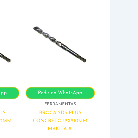
App
Pedir no WhatsApp
S
FERRAMENTAS
US
BROCA SDS PLUS
10MM
CONCRETO 12X210MM
MAKITA #I