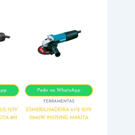
App
Pedir no WhatsApp
S
FERRAMENTAS
/2 127V
ESMERILHADEIRA 4.1/2 127V
ITA #N
0840W 9557HNG MAKITA