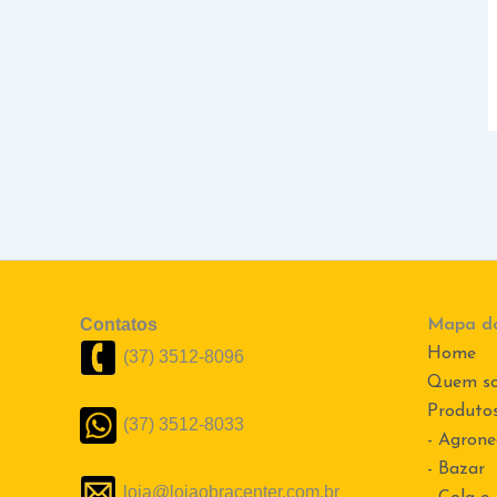
Contatos
Mapa do
Home
(37) 3512-8096
Quem s
Produto
(37) 3512-8033
- Agrone
- Bazar
loja@lojaobracenter.com.br