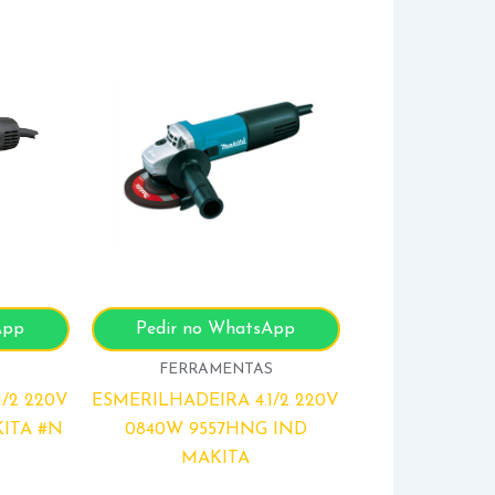
App
Pedir no WhatsApp
S
FERRAMENTAS
/2 220V
ESMERILHADEIRA 4.1/2 220V
ITA #N
0840W 9557HNG IND
MAKITA