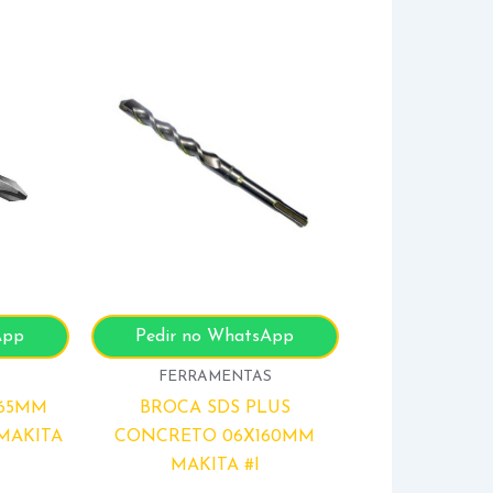
App
Pedir no WhatsApp
S
FERRAMENTAS
 65MM
BROCA SDS PLUS
MAKITA
CONCRETO 06X160MM
MAKITA #I