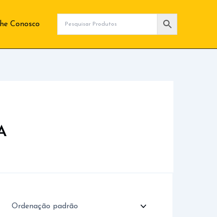
lhe Conosco
A